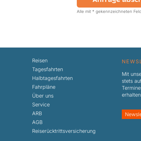
Anfrage absc
Alle mit * gekennzeichneten Felde
Reisen
NEWS
Tagesfahrten
Mit uns
Halbtagesfahrten
stets a
Fahrpläne
Termine
erhalte
Über uns
Service
ARB
Newsle
AGB
Reiserücktrittsversicherung