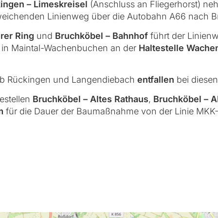
kingen – Limeskreisel
(Anschluss an Fliegerhorst) ne
eichenden Linienweg über die Autobahn A66 nach B
rer Ring
und
Bruchköbel – Bahnhof
führt der Linie
t in Maintal-Wachenbuchen an der
Haltestelle Wache
halb Rückingen und Langendiebach
entfallen
bei diesen
estellen
Bruchköbel – Altes Rathaus
,
Bruchköbel – A
m
für die Dauer der Baumaßnahme von der Linie MK