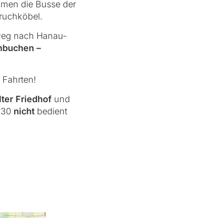
hmen die Busse der
ruchköbel.
nweg nach Hanau-
nbuchen –
 Fahrten!
lter Friedhof
und
K-30
nicht
bedient