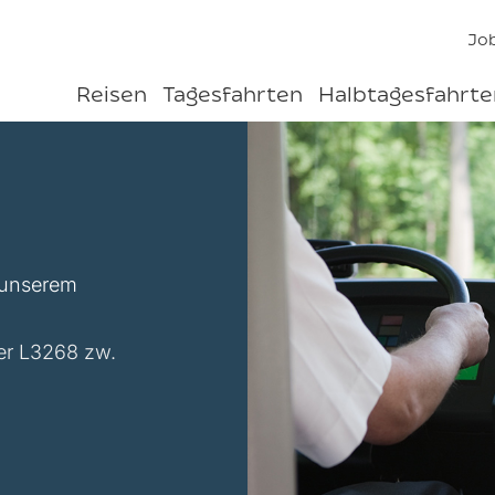
Jo
Reisen
Tagesfahrten
Halbtagesfahrte
u unserem
er L3268 zw.